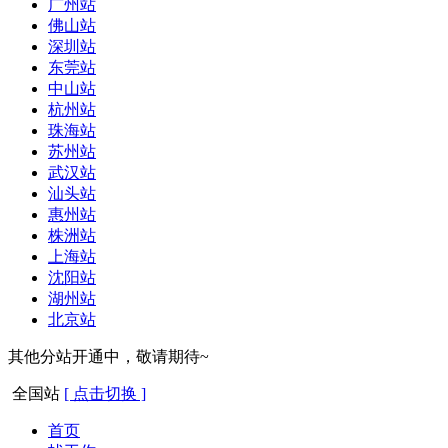
广州站
佛山站
深圳站
东莞站
中山站
杭州站
珠海站
苏州站
武汉站
汕头站
惠州站
株洲站
上海站
沈阳站
湖州站
北京站
其他分站开通中，敬请期待~
全国站
[ 点击切换 ]
首页