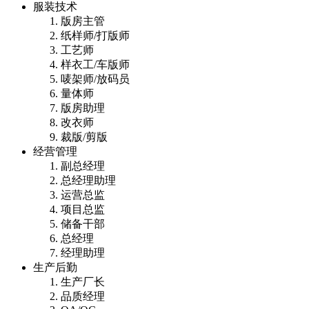
服装技术
版房主管
纸样师/打版师
工艺师
样衣工/车版师
唛架师/放码员
量体师
版房助理
改衣师
裁版/剪版
经营管理
副总经理
总经理助理
运营总监
项目总监
储备干部
总经理
经理助理
生产后勤
生产厂长
品质经理