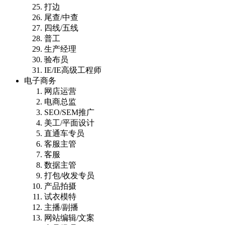
打边
尾查/中查
四线/五线
普工
生产经理
验布员
IE/IE高级工程师
电子商务
网店运营
电商总监
SEO/SEM推广
美工/平面设计
直通车专员
客服主管
客服
数据主管
打包/收发专员
产品拍摄
试衣模特
主播/副播
网站编辑/文案