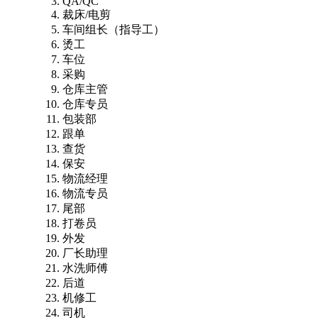
QA/QC
裁床/电剪
车间组长（指导工）
烫工
车位
采购
仓库主管
仓库专员
包装部
跟单
查货
保安
物流经理
物流专员
尾部
打卷员
外发
厂长助理
水洗师傅
后道
机修工
司机